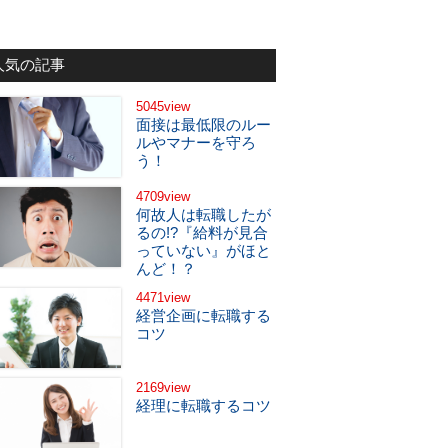
人気の記事
5045view
面接は最低限のルー
ルやマナーを守ろ
う！
4709view
何故人は転職したが
るの!?『給料が見合
っていない』がほと
んど！？
4471view
経営企画に転職する
コツ
2169view
経理に転職するコツ