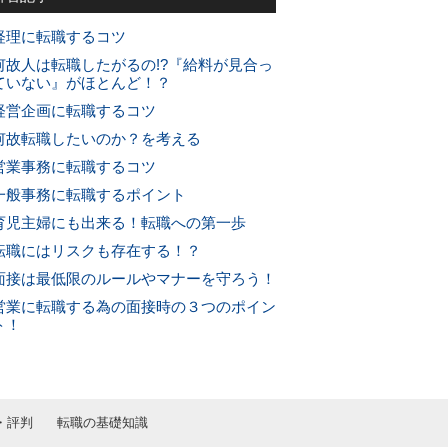
経理に転職するコツ
何故人は転職したがるの!?『給料が見合っ
ていない』がほとんど！？
経営企画に転職するコツ
何故転職したいのか？を考える
営業事務に転職するコツ
一般事務に転職するポイント
育児主婦にも出来る！転職への第一歩
転職にはリスクも存在する！？
面接は最低限のルールやマナーを守ろう！
営業に転職する為の面接時の３つのポイン
ト！
・評判
転職の基礎知識