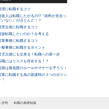
経理に転職するコツ
何故人は転職したがるの!?『給料が見合っ
ていない』がほとんど！？
経営企画に転職するコツ
何故転職したいのか？を考える
営業事務に転職するコツ
一般事務に転職するポイント
育児主婦にも出来る！転職への第一歩
転職にはリスクも存在する！？
面接は最低限のルールやマナーを守ろう！
営業に転職する為の面接時の３つのポイン
ト！
・評判
転職の基礎知識