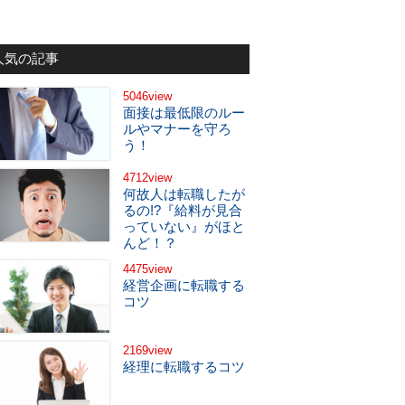
人気の記事
5046view
面接は最低限のルー
ルやマナーを守ろ
う！
4712view
何故人は転職したが
るの!?『給料が見合
っていない』がほと
んど！？
4475view
経営企画に転職する
コツ
2169view
経理に転職するコツ