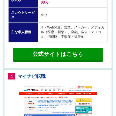
80%
）
スカウトサービ
有り
ス
IT・Web関連、営業、メーカー、メディカ
主な求人職種
ル（医療・製薬）、金融、広告・マスコ
ミ、消費財、不動産・建設他
公式サイトはこちら
マイナビ転職
4